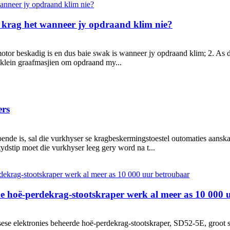
e krag het wanneer jy opdraand klim nie?
tor beskadig is en dus baie swak is wanneer jy opdraand klim; 2. As d
 klein graafmasjien om opdraand my...
ers
nde is, sal die vurkhyser se kragbeskermingstoestel outomaties aanskak
ydstip moet die vurkhyser leeg gery word na t...
rde hoë-perdekrag-stootskraper werk al meer as 10 000
sese elektronies beheerde hoë-perdekrag-stootskraper, SD52-5E, groot 