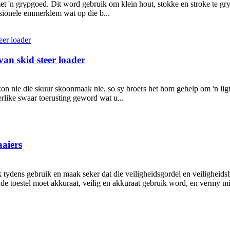
t 'n grypgoed. Dit word gebruik om klein hout, stokke en stroke te gry
ksionele emmerklem wat op die b...
van skid steer loader
kon nie die skuur skoonmaak nie, so sy broers het hom gehelp om 'n lig
erlike swaar toerusting geword wat u...
aaiers
k tydens gebruik en maak seker dat die veiligheidsgordel en veiligheid
de toestel moet akkuraat, veilig en akkuraat gebruik word, en vermy mi