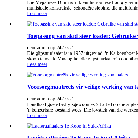
Die Meganiese Duim is 'n klein hidrouliese houtgryper me
munisipale konstruksie, sekondêre sloping, die multifun
Lees meer
Toepassing van skid steer loader: Gebruike 
deur admin op 24-10-21
Die glipstuurlaaier is in 1957 uitgevind. 'n Kalkoenboer 
skoon te maak. Vandag het die glipstuurlaaier 'n onontbe
Lees meer
Voorsorgmaatreëls vir veilige werking van l
deur admin op 24-10-21
Handhaaf goeie bedryfsgewoontes Sit altyd op die sitple
'n beheerbare toestand wees. Die joystick van die werken
Lees meer
Laaigraaflaaiers Te Koop In Suid-Afrika