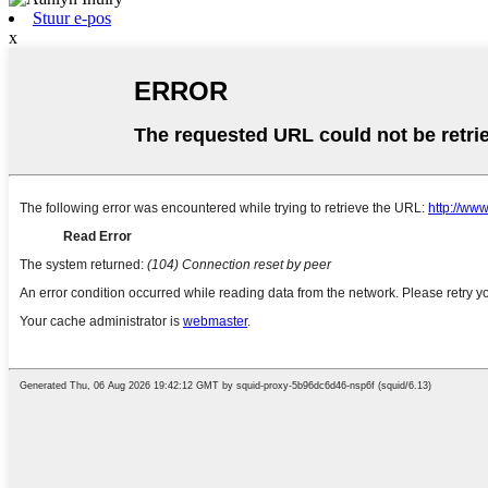
Stuur e-pos
x