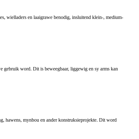
es, wielladers en laaigrawe benodig, insluitend klein-, medium-
rawe gebruik word. Dit is beweegbaar, liggewig en sy arms kan
rag, hawens, mynbou en ander konstruksieprojekte. Dit word