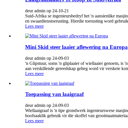
deur admin op 24-10-21
Suid-Afrika se ingenieursbedryf het 'n aansienlike masji
en swaardienstoerusting. Hierdie toerusting word gebruik
Lees meer
Mini Skid steer laaier aflewering na Europa
deur admin op 24-09-03
'n Glipstuur, soms 'n gliplaaier of wiellaaier genoem, i
aan verskillende gereedskap geheg word vir verskeie kons
Lees meer
Toepassing van laaigraaf
deur admin op 24-09-03
Wiellaaigraaf is 'n tipe grondwerk ingenieurswese masji
hoofsaaklik gebruik vir die skoffel van grootmaatmateriaal
Lees meer