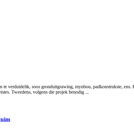
en te verduidelik, soos gronduitgrawing, mynbou, padkonstruksie, ens. 
istes. Tweedens, volgens die projek benodig ...
duim