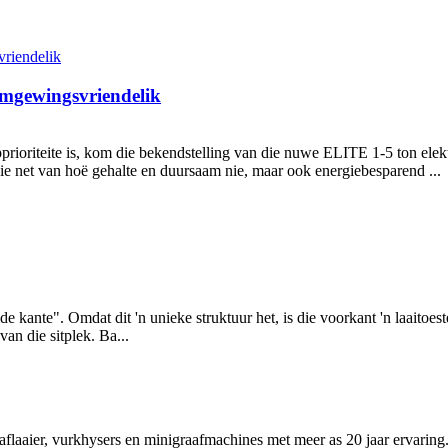
omgewingsvriendelik
rioriteite is, kom die bekendstelling van die nuwe ELITE 1-5 ton elektr
nie net van hoë gehalte en duursaam nie, maar ook energiebesparend ...
de kante". Omdat dit 'n unieke struktuur het, is die voorkant 'n laaitoes
van die sitplek. Ba...
flaaier, vurkhysers en minigraafmachines met meer as 20 jaar ervaring