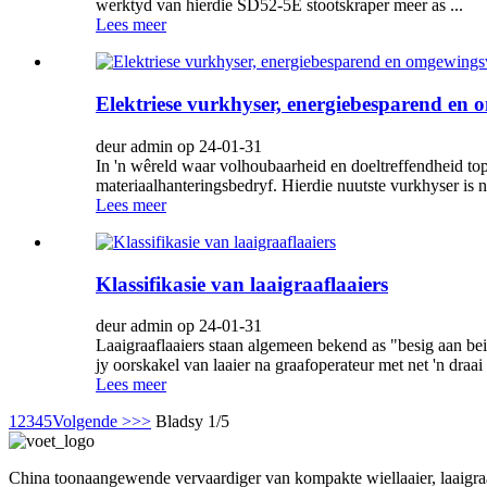
werktyd van hierdie SD52-5E stootskraper meer as ...
Lees meer
Elektriese vurkhyser, energiebesparend en 
deur admin op 24-01-31
In 'n wêreld waar volhoubaarheid en doeltreffendheid topp
materiaalhanteringsbedryf. Hierdie nuutste vurkhyser is 
Lees meer
Klassifikasie van laaigraaflaaiers
deur admin op 24-01-31
Laaigraaflaaiers staan ​​algemeen bekend as "besig aan bei
jy oorskakel van laaier na graafoperateur met net 'n draai 
Lees meer
1
2
3
4
5
Volgende >
>>
Bladsy 1/5
China toonaangewende vervaardiger van kompakte wiellaaier, laaigraa