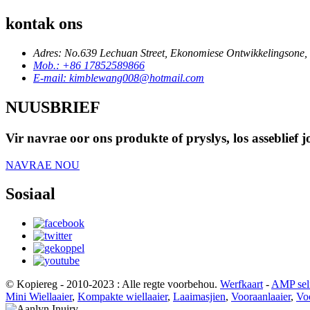
kontak ons
Adres: No.639 Lechuan Street, Ekonomiese Ontwikkelingsone, 
Mob.: +86 17852589866
E-mail: kimblewang008@hotmail.com
NUUSBRIEF
Vir navrae oor ons produkte of pryslys, los asseblief
NAVRAE NOU
Sosiaal
© Kopiereg - 2010-2023 : Alle regte voorbehou.
Werfkaart
-
AMP sel
Mini Wiellaaier
,
Kompakte wiellaaier
,
Laaimasjien
,
Vooraanlaaier
,
Voo