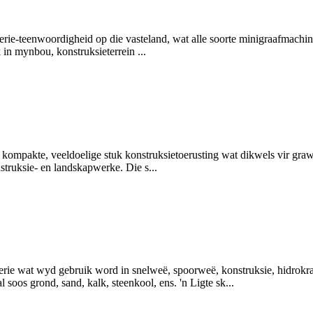
nerie-teenwoordigheid op die vasteland, wat alle soorte minigraafmachin
 in mynbou, konstruksieterrein ...
s 'n kompakte, veeldoelige stuk konstruksietoerusting wat dikwels vir g
truksie- en landskapwerke. Die s...
nerie wat wyd gebruik word in snelweë, spoorweë, konstruksie, hidrok
 soos grond, sand, kalk, steenkool, ens. 'n Ligte sk...