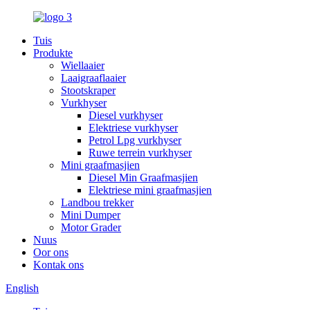
Tuis
Produkte
Wiellaaier
Laaigraaflaaier
Stootskraper
Vurkhyser
Diesel vurkhyser
Elektriese vurkhyser
Petrol Lpg vurkhyser
Ruwe terrein vurkhyser
Mini graafmasjien
Diesel Min Graafmasjien
Elektriese mini graafmasjien
Landbou trekker
Mini Dumper
Motor Grader
Nuus
Oor ons
Kontak ons
English